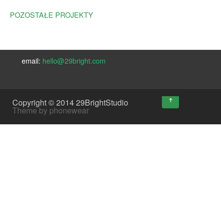
POZOSTAŁE PROJEKTY
email:
hello@29bright.com
↑
Copyright © 2014 29BrightStudio
Theme by phonewear